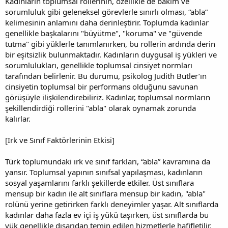
Kadınların toplumsal rollerinin, özellikle de bakım ve
sorumluluk gibi geleneksel görevlerle sınırlı olması, “abla”
kelimesinin anlamını daha derinleştirir. Toplumda kadınlar
genellikle başkalarını "büyütme", "koruma" ve "güvende
tutma" gibi yüklerle tanımlanırken, bu rollerin ardında derin
bir eşitsizlik bulunmaktadır. Kadınların duygusal iş yükleri ve
sorumlulukları, genellikle toplumsal cinsiyet normları
tarafından belirlenir. Bu durumu, psikolog Judith Butler’ın
cinsiyetin toplumsal bir performans olduğunu savunan
görüşüyle ilişkilendirebiliriz. Kadınlar, toplumsal normların
şekillendirdiği rollerini "abla" olarak oynamak zorunda
kalırlar.
[Irk ve Sınıf Faktörlerinin Etkisi]
Türk toplumundaki ırk ve sınıf farkları, “abla” kavramına da
yansır. Toplumsal yapının sınıfsal yapılaşması, kadınların
sosyal yaşamlarını farklı şekillerde etkiler. Üst sınıflara
mensup bir kadın ile alt sınıflara mensup bir kadın, "abla"
rolünü yerine getirirken farklı deneyimler yaşar. Alt sınıflarda
kadınlar daha fazla ev içi iş yükü taşırken, üst sınıflarda bu
yük genellikle dışarıdan temin edilen hizmetlerle hafifletilir.