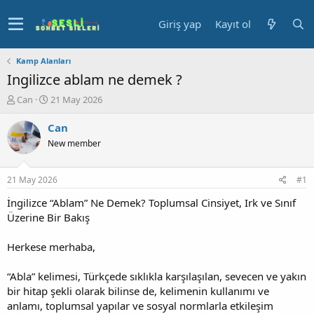
Giriş yap
Kayıt ol
Kamp Alanları
Ingilizce ablam ne demek ?
K
B
Can
21 May 2026
o
a
n
ş
Can
u
l
New member
y
a
u
n
b
g
21 May 2026
#1
a
ı
ş
ç
İngilizce “Ablam” Ne Demek? Toplumsal Cinsiyet, Irk ve Sınıf
l
t
Üzerine Bir Bakış
a
a
t
r
Herkese merhaba,
a
i
n
h
“Abla” kelimesi, Türkçede sıklıkla karşılaşılan, sevecen ve yakın
i
bir hitap şekli olarak bilinse de, kelimenin kullanımı ve
anlamı, toplumsal yapılar ve sosyal normlarla etkileşim