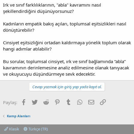
Irk ve sınıf farklılıklarının, "abla" kavramını nasıl
şekillendirdiğini düşünüyorsunuz?
Kadınların empatik bakış açıları, toplumsal eşitsizlikleri nasıl
dönüştürebilir?
Cinsiyet eşitsizliğini ortadan kaldırmaya yönelik toplum olarak
hangi adımlar atılabilir?
Bu sorular, toplumsal cinsiyet, ırk ve sınıf bağlamında “abla”
kavramının derinlemesine analiz edilmesine olanak tanıyacak
ve okuyucuyu düşündürmeye sevk edecektir.
Cevap yazmak için giriş yap yada kayıt ol.
Facebook
Twitter
Reddit
Pinterest
Tumblr
WhatsApp
E-posta
Link
Paylaş:
Kamp Alanları
Klasik
Türkçe (TR)