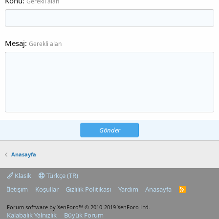
Konu
Gerekli alan
Mesaj
Gerekli alan
Gönder
Anasayfa
Klasik
Türkçe (TR)
İletişim
Koşullar
Gizlilik Politikası
Yardım
Anasayfa
R
S
S
Forum software by XenForo™
© 2010-2019 XenForo Ltd.
Kalabalık Yalnızlık
Büyük Forum