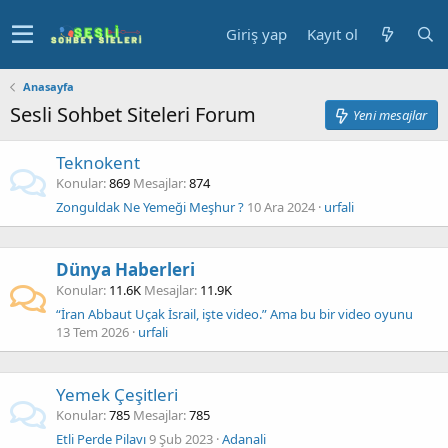
Giriş yap
Kayıt ol
Anasayfa
Sesli Sohbet Siteleri Forum
Yeni mesajlar
Teknokent
Konular
869
Mesajlar
874
Zonguldak Ne Yemeği Meşhur ?
10 Ara 2024
urfali
Dünya Haberleri
Konular
11.6K
Mesajlar
11.9K
“İran Abbaut Uçak İsrail, işte video.” Ama bu bir video oyunu
13 Tem 2026
urfali
Yemek Çeşitleri
Konular
785
Mesajlar
785
Etli Perde Pilavı
9 Şub 2023
Adanali