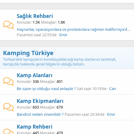
Sağlık Rehberi
Konular
1.5K
Mesajlar
1.8K
Hayranlar, operasyonlara ve protestolara rağmen Kaliforniya'daki Altın Kupaya geliyor
Pazartesi saat 22:55'de
Emir
Kamping Türkiye
Türkiye'deki kampçıların konaklayabileceği kamp alanlarını tanıtmak,
Kampçılık hakkında genel bilgilerin olduğu bölüm.
Kamp Alanları
Konular
336
Mesajlar
401
Bir sazın iyi olduğu nasıl anlaşılır ?
Salı saat 10:19'de
Can
Kamp Ekipmanları
Konular
603
Mesajlar
679
Bandrol neden önemlidir ?
Pazartesi saat 20:34'de
Emir
Kamp Rehberi
Konular
445
Mesajlar
479