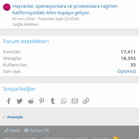
Hayranlar, operasyonlara ve protestolara rağmen
Kaliforniya'daki Altın Kupaya geliyor
En son: Emir
Pazartesi saat 22:55'de
Sağlık Rehberi
Forum istatistikleri
Konular
17,411
Mesajlar
18,355
Kullanıcılar
35
Son üye
Optimist
Sosyal bağlar
Facebook
Twitter
Reddit
Pinterest
Tumblr
WhatsApp
E-posta
Link
Anasayfa
Klasik
Türkçe (TR)
R