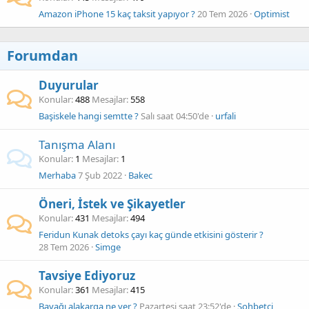
Amazon iPhone 15 kaç taksit yapıyor ?
20 Tem 2026
Optimist
Forumdan
Duyurular
Konular
488
Mesajlar
558
Başiskele hangi semtte ?
Salı saat 04:50'de
urfali
Tanışma Alanı
Konular
1
Mesajlar
1
Merhaba
7 Şub 2022
Bakec
Öneri, İstek ve Şikayetler
Konular
431
Mesajlar
494
Feridun Kunak detoks çayı kaç günde etkisini gösterir ?
28 Tem 2026
Simge
Tavsiye Ediyoruz
Konular
361
Mesajlar
415
Bayağı alakarga ne yer ?
Pazartesi saat 23:52'de
Sohbetci