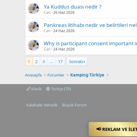
Ya Kuddus duası nedir ?
Can
26 Haz 2026
Pankreas iltihabı nedir ve belirtileri nel
Can
24 Haz 2026
Why is participant consent important i
Can
24 Haz 2026
1
2
3
…
17
Sonraki
Anasayfa
Forumlar
Kamping Türkiye
Klasik
Türkçe (TR)
Kalabalık Yalnızlık
Büyük Forum
📢 REKLAM VE İLE