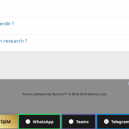
erdir ?
n research ?
Forum software by XenForo™
© 2010-2019 XenForo Ltd.
🟢
🟣
🔵
TIŞIM
WhatsApp
Teams
Telegra