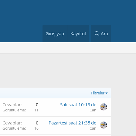
Giriş yap
Kayıt ol
Ara
Filtreler
Cevaplar
0
Salı saat 10:19'de
Görüntüleme
11
Can
Cevaplar
0
Pazartesi saat 21:35'de
Görüntüleme
10
Can