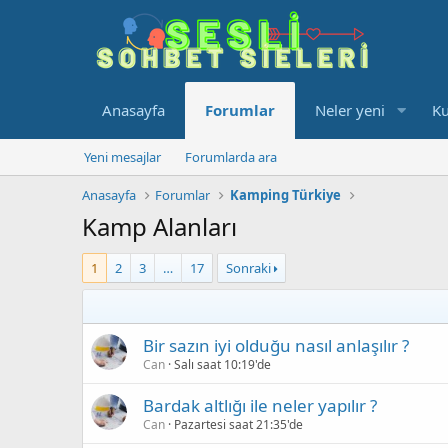
Anasayfa
Forumlar
Neler yeni
Ku
Yeni mesajlar
Forumlarda ara
Anasayfa
Forumlar
Kamping Türkiye
Kamp Alanları
1
2
3
…
17
Sonraki
Bir sazın iyi olduğu nasıl anlaşılır ?
Can
Salı saat 10:19'de
Bardak altlığı ile neler yapılır ?
Can
Pazartesi saat 21:35'de