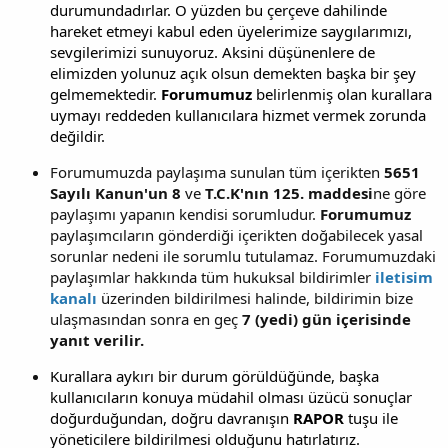
durumundadırlar. O yüzden bu çerçeve dahilinde
hareket etmeyi kabul eden üyelerimize saygılarımızı,
sevgilerimizi sunuyoruz. Aksini düşünenlere de
elimizden yolunuz açık olsun demekten başka bir şey
gelmemektedir.
Forumumuz
belirlenmiş olan kurallara
uymayı reddeden kullanıcılara hizmet vermek zorunda
değildir.
Forumumuzda paylaşıma sunulan tüm içerikten
5651
Sayılı Kanun'un 8
ve
T.C.K'nın 125. maddesi
ne göre
paylaşımı yapanın kendisi sorumludur.
Forumumuz
paylaşımcıların gönderdiği içerikten doğabilecek yasal
sorunlar nedeni ile sorumlu tutulamaz. Forumumuzdaki
paylaşımlar hakkında tüm hukuksal bildirimler
iletisim
kanalı
üzerinden bildirilmesi halinde, bildirimin bize
ulaşmasından sonra en geç
7 (yedi) gün içerisinde
yanıt verilir.
Kurallara aykırı bir durum görüldüğünde, başka
kullanıcıların konuya müdahil olması üzücü sonuçlar
doğurduğundan, doğru davranışın
RAPOR
tuşu ile
yöneticilere bildirilmesi olduğunu hatırlatırız.