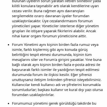
bulunan üyelerin sorun yaratan iletileri silinebilir yada
kilitli konulara taşınabilir artı olarak kendilerine uyarı
cezası verilir. Buna rağmen aynı davranışları
sergilemekte ısrarcı davranan üyeler forumdan
uzaklaştırılacaktır. Üye cezalandırmasını forumun
yöneticileri yapar. Yöneticiler isterlerse diğer yönetim
grupları ile istişare yaparak fikirlerini alabilir. Ancak
nihai karar organı forumun yöneticisine aittir.
Forum Yönetimi aynı kişinin birden fazla rumuz veya
isimle, farklı kişilermiş gibi aynı konuda görüş
belirttiğini tespit etmesi durumunda, kişinin tüm
mesajlarını siler ve Forum'a girişini yasaklar. Yine buna
bağlı olarak aynı kişinin birden fazla e-posta adresi ile
başvurarak farklı isimler ile yazdığının tespit edilmesi
durumunda forum ile ilişkisi kesilir. Eğer şifrenizi
unuttuysanız iletişim linkinden şifrenizi isteyebilirsiniz.
Kullanıcılar kendi kullanıcı adı ve şifrelerini korumakla
sorumludurlar; başkası kullanır ve kural dışı yazı olursa
forumdan uzaklaştırılırlar.
Forumumuz yönetimi gerek görüldüğü takdirde bu