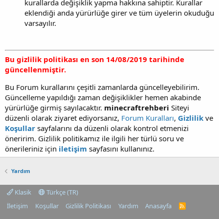
kurallarda değişiklik yapma hakkına sahiptir. Kurallar
eklendiği anda yürürlüğe girer ve tüm üyelerin okuduğu
varsayılır.
Bu gizlilik politikası en son 14/08/2019 tarihinde
güncellenmiştir.
Bu Forum kurallarını çeşitli zamanlarda güncelleyebilirim.
Güncelleme yapıldığı zaman değişiklikler hemen akabinde
yürürlüğe girmiş sayılacaktır.
minecraftrehberi
Siteyi
düzenli olarak ziyaret ediyorsanız,
Forum Kuralları
,
Gizlilik
ve
Koşullar
sayfalarını da düzenli olarak kontrol etmenizi
öneririm. Gizlilik politikamız ile ilgili her türlü soru ve
önerileriniz için
iletişim
sayfasını kullanınız.
Yardım
Klasik
Türkçe (TR)
İletişim
Koşullar
Gizlilik Politikası
Yardım
Anasayfa
R
S