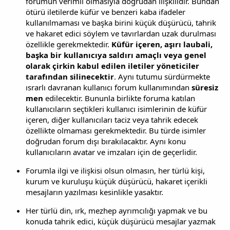
forumun verimli olmasıyla doğrudan ilişkilidir. Bundan
ötürü iletilerde küfür ve benzeri kaba ifadeler
kullanılmaması ve başka birini küçük düşürücü, tahrik
ve hakaret edici söylem ve tavırlardan uzak durulması
özellikle gerekmektedir.
Küfür içeren, aşırı laubali,
başka bir kullanıcıya saldırı amaçlı veya genel
olarak çirkin kabul edilen iletiler yöneticiler
tarafından silinecektir
. Aynı tutumu sürdürmekte
ısrarlı davranan kullanıcı forum kullanımından
süresiz
men
edilecektir. Bununla birlikte foruma katılan
kullanıcıların seçtikleri kullanıcı isimlerinin de küfür
içeren, diğer kullanıcıları taciz veya tahrik edecek
özellikte olmaması gerekmektedir. Bu türde isimler
doğrudan forum dışı bırakılacaktır. Aynı konu
kullanıcıların avatar ve imzaları için de geçerlidir.
Forumla ilgi ve ilişkisi olsun olmasın, her türlü kişi,
kurum ve kuruluşu küçük düşürücü, hakaret içerikli
mesajların yazılması kesinlikle yasaktır.
Her türlü din, ırk, mezhep ayrımcılığı yapmak ve bu
konuda tahrik edici, küçük düşürücü mesajlar yazmak