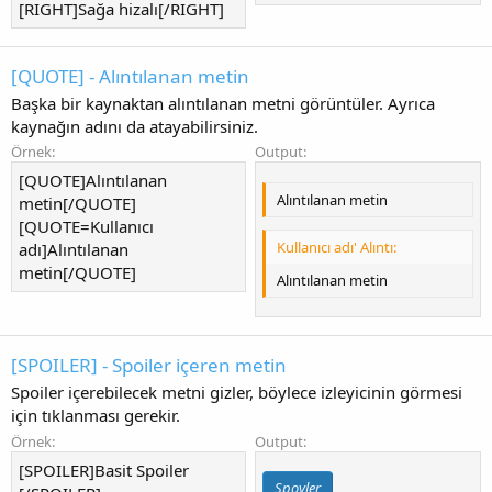
[RIGHT]Sağa hizalı[/RIGHT]
[QUOTE] - Alıntılanan metin
Başka bir kaynaktan alıntılanan metni görüntüler. Ayrıca
kaynağın adını da atayabilirsiniz.
Örnek:
Output:
[QUOTE]Alıntılanan
Alıntılanan metin
metin[/QUOTE]
[QUOTE=Kullanıcı
Kullanıcı adı' Alıntı:
adı]Alıntılanan
metin[/QUOTE]
Alıntılanan metin
[SPOILER] - Spoiler içeren metin
Spoiler içerebilecek metni gizler, böylece izleyicinin görmesi
için tıklanması gerekir.
Örnek:
Output:
[SPOILER]Basit Spoiler
Spoyler