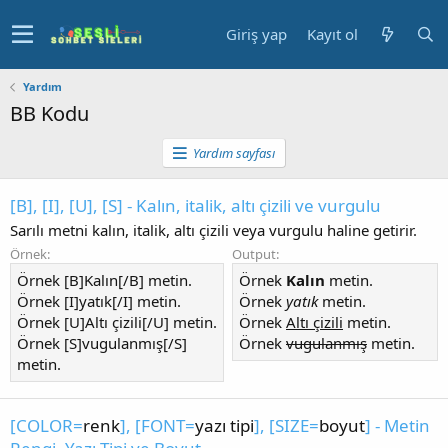
Giriş yap
Kayıt ol
Yardım
BB Kodu
Yardım sayfası
[B], [I], [U], [S] - Kalın, italik, altı çizili ve vurgulu
Sarılı metni kalın, italik, altı çizili veya vurgulu haline getirir.
Örnek:
Output:
Örnek [B]Kalın[/B] metin.
Örnek
Kalın
metin.
Örnek [I]yatık[/I] metin.
Örnek
yatık
metin.
Örnek [U]Altı çizili[/U] metin.
Örnek
Altı çizili
metin.
Örnek [S]vugulanmış[/S]
Örnek
vugulanmış
metin.
metin.
[COLOR=
renk
], [FONT=
yazı tipi
], [SIZE=
boyut
] - Metin