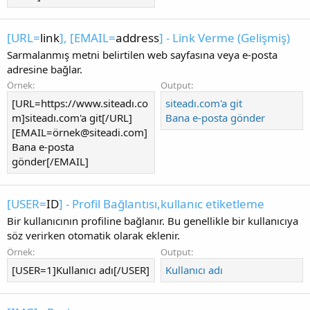
[URL=
link
], [EMAIL=
address
] - Link Verme (Gelişmiş)
Sarmalanmış metni belirtilen web sayfasına veya e-posta
adresine bağlar.
Örnek:
Output:
[URL=https://www.siteadı.co
siteadı.com'a git
m]siteadı.com'a git[/URL]
Bana e-posta gönder
[EMAIL=ö
rnek@siteadi.com
]
Bana e-posta
gönder[/EMAIL]
[USER=
ID
] - Profil Bağlantısı,kullanıc etiketleme
Bir kullanıcının profiline bağlanır. Bu genellikle bir kullanıcıya
söz verirken otomatik olarak eklenir.
Örnek:
Output:
[USER=1]Kullanıcı adı[/USER]
Kullanıcı adı