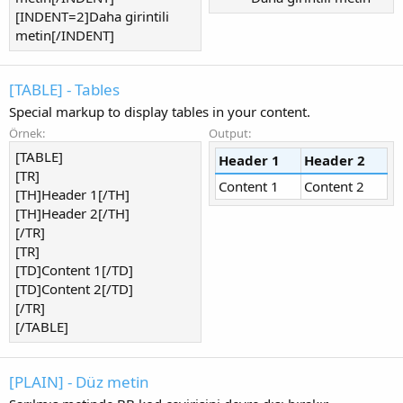
[INDENT=2]Daha girintili
metin[/INDENT]
[TABLE] - Tables
Special markup to display tables in your content.
Örnek:
Output:
[TABLE]
Header 1
Header 2
[TR]
Content 1
Content 2
[TH]Header 1[/TH]
[TH]Header 2[/TH]
[/TR]
[TR]
[TD]Content 1[/TD]
[TD]Content 2[/TD]
[/TR]
[/TABLE]
[PLAIN] - Düz metin