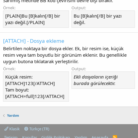
Sarılmış metinde BB kod çevirisini devre dışı bırakır.
Örnek:
Output:
[PLAIN]Bu [B]kalın[/B] bir
Bu [B]kalın[/B] bir yazı
yazı değil.[/PLAIN]
değil.
[ATTACH] - Dosya ekleme
Belirtilen noktaya bir dosya ekler. Ek, bir resim ise, küçük
resim veya tam boyutlu bir görünüm eklenir. Bu genellikle
uygun butona tıklatarak yerleştirilir.
Örnek:
Output:
Küçük resim:
Ekli dosyaların içeriği
[ATTACH]123[/ATTACH]
burada görülecektir.
Tam boyut:
[ATTACH=full]123[/ATTACH]
Yardım
Klasik
Türkçe (TR)
İletişim
Koşullar
Gizlilik Politikası
Yardım
Anasayfa
R