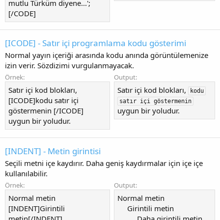
mutlu Türküm diyene...';
[/CODE]
[ICODE] - Satır içi programlama kodu gösterimi
Normal yayın içeriği arasında kodu anında görüntülemenize
izin verir. Sözdizimi vurgulanmayacak.
Örnek:
Output:
Satır içi kod blokları,
Satır içi kod blokları,
kodu
[ICODE]kodu satır içi
satır içi göstermenin
göstermenin [/ICODE]
uygun bir yoludur.
uygun bir yoludur.
[INDENT] - Metin girintisi
Seçili metni içe kaydırır. Daha geniş kaydırmalar için içe içe
kullanılabilir.
Örnek:
Output:
Normal metin
Normal metin
[INDENT]Girintili
Girintili metin​
metin[/INDENT]
Daha girintili metin​