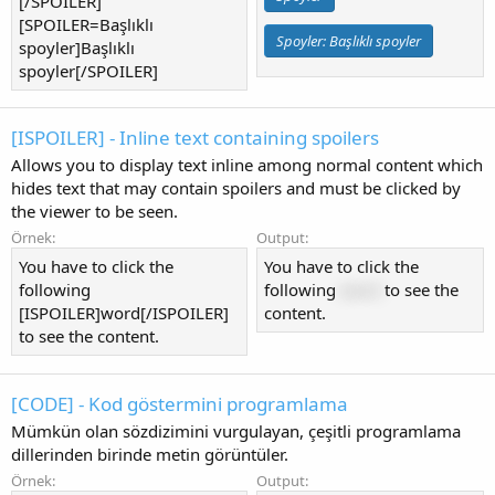
[/SPOILER]
[SPOILER=Başlıklı
Spoyler:
Başlıklı spoyler
spoyler]Başlıklı
spoyler[/SPOILER]
[ISPOILER] - Inline text containing spoilers
Allows you to display text inline among normal content which
hides text that may contain spoilers and must be clicked by
the viewer to be seen.
Örnek:
Output:
You have to click the
You have to click the
following
following
word
to see the
[ISPOILER]word[/ISPOILER]
content.
to see the content.
[CODE] - Kod göstermini programlama
Mümkün olan sözdizimini vurgulayan, çeşitli programlama
dillerinden birinde metin görüntüler.
Örnek:
Output: