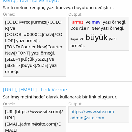
Rengi, Yazı Tipi ve Boyut
Sarılı metnin rengini, yazı tipi veya boyutunu değiştirir.
Örnek:
Output:
[COLOR=red]Kırmızı[/COLO
Kırmızı
ve
mavi
yazı örneği.
R] ve
yazı örneği.
Courier New
[COLOR=#0000cc]mavi[/CO
büyük
ve
yazı
Küçük
LOR] yazı örneği.
örneği.
[FONT=Courier New]Courier
New[/FONT] yazı örneği.
[SIZE=1]Küçük[/SIZE] ve
[SIZE=7]büyük[/SIZE] yazı
örneği.
[URL], [EMAIL] - Link Verme
Sarılmış metni hedef olarak kullanarak bir link oluşturur.
Örnek:
Output:
[URL]https://www.site.com[/
https://www.site.com
URL]
admin@site.com
[EMAIL]
admin@site.com
[/E
MAIL]