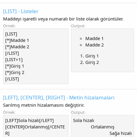
[LIST] - Listeler
Maddeyi işaretli veya numaralı bir liste olarak görüntüler.
Örnek:
Output:
[LIST]
Madde 1
[*]Madde 1
Madde 2
[*]Madde 2
[/LIST]
Giriş 1
[LIST=1]
Giriş 2
[*]Giriş 1
[*]Giriş 2
[/LIST]
[LEFT], [CENTER], [RIGHT] - Metin hizalamaları
Sarılmış metnin hizalamasını değiştirir.
Örnek:
Output:
[LEFT]Sola hizalı[/LEFT]
Sola hizalı​
[CENTER]Ortalanmış[/CENTE
Ortalanmış​
R]
Sağa hizalı​