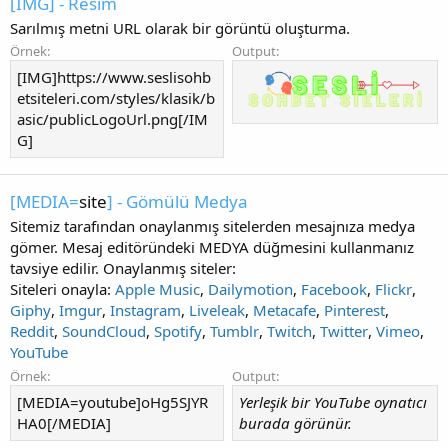
[IMG] - Resim
Sarılmış metni URL olarak bir görüntü oluşturma.
Örnek:
Output:
[IMG]https://www.seslisohb
etsiteleri.com/styles/klasik/b
asic/publicLogoUrl.png[/IM
G]
[MEDIA=
site
] - Gömülü Medya
Sitemiz tarafından onaylanmış sitelerden mesajnıza medya
gömer. Mesaj editöründeki MEDYA düğmesini kullanmanız
tavsiye edilir. Onaylanmış siteler:
Siteleri onayla:
Apple Music
,
Dailymotion
,
Facebook
,
Flickr
,
Giphy
,
Imgur
,
Instagram
,
Liveleak
,
Metacafe
,
Pinterest
,
Reddit
,
SoundCloud
,
Spotify
,
Tumblr
,
Twitch
,
Twitter
,
Vimeo
,
YouTube
Örnek:
Output:
[MEDIA=youtube]oHg5SJYR
Yerleşik bir YouTube oynatıcı
HA0[/MEDIA]
burada görünür.