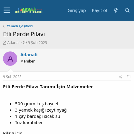
Giriş yap
Kayıt ol
Yemek Çeşitleri
Etli Perde Pilavı
K
B
Adanali
9 Şub 2023
o
a
n
ş
Adanali
A
u
l
Member
y
a
u
n
b
g
9 Şub 2023
#1
a
ı
ş
ç
Etli Perde Pilavı Tanımı İçin Malzemeler
l
t
a
a
t
r
500 gram kuş başı et
a
i
3 yemek kaşığı zeytinyağ
n
h
1 çay bardağı sıcak su
i
Tuz karabiber
Pilavı için;