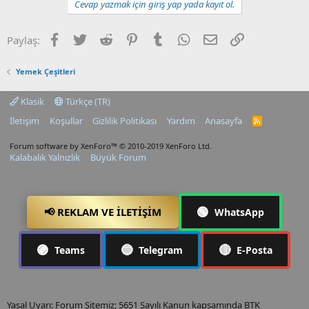
Cevap yazmak için giriş yap yada kayıt ol.
Facebook
Twitter
Reddit
Pinterest
Tumblr
WhatsApp
E-posta
Link
Paylaş:
Yemek Çeşitleri
Klasik
Türkçe (TR)
İletişim
Koşullar
Gizlilik Politikası
Yardım
Anasayfa
R
S
S
Forum software by XenForo™
© 2010-2019 XenForo Ltd.
Kalabalık Yalnızlık
Büyük Forum
🟢
📢 REKLAM VE İLETIŞIM
WhatsApp
🟣
🔵
🔴
Teams
Telegram
E-Posta
Yasal Uyarı: Forum Sitemiz; 5651 Sayılı Kanun kapsamında BTK