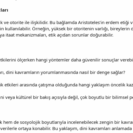
ları
k ve otorite ile ilişkilidir. Bu bağlamda Aristoteles’in erdem etiği v
n kullanılabilir. Örneğin, yüksek bir otoritenin varlığı, bireylerin
veya itaat mekanizmaları, etik açıdan sorunlar doğurabilir.
etkilerini ölçerken hangi yöntemler daha güvenilir sonuçlar verebi
ıları, dini kavramların yorumlanmasında nasıl bir denge sağlar?
lojik etkileri arasında çatışma olduğunda hangi yaklaşım öncelik ka
i veya kültürel bir bakış açısıyla değil, çok boyutlu bir bilimsel pe
ik hem de sosyolojik boyutlarıyla incelenebilecek zengin bir kavram
l verilerle ortaya konabilir. Bu yaklaşım, dini kavramları anlamad