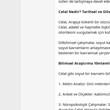
sizleri de tartışmaya davet ed
t
r
a
i
n
h
Celal Nedir? Tarihsel ve Dil
i
Celal, Arapça kökenli bir sözcü
Celal, adalet ve haşmetle ilişk
otoritesini vurgulamak için kul
Dilbilimsel çalışmalar, soyut 
soyut kavramların anlaşılmasınd
beslenen bir kavramsal çerçeve
Bilimsel Araştırma Yönteml
Celal gibi soyut bir kavramı bi
1. Metin Analizi: Dini metinleri
2. Anket ve Ölçekler: Katılımcıl
3. Nöropsikolojik Çalışmalar: 
duygular Celal algısıyla ilişkil