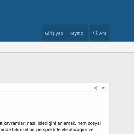
Giriş yap
Kayıt ol
Ara
#1
ut kavramları nasıl işlediğini anlamak, hem sosyal
inde bilimsel bir perspektifle ele alacağım ve