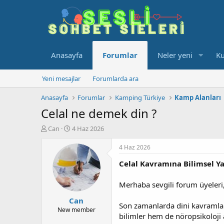
Anasayfa
Forumlar
Neler yeni
Ku
Yeni mesajlar
Forumlarda ara
Anasayfa
Forumlar
Kamping Türkiye
Kamp Alanları
Celal ne demek din ?
K
B
Can
4 Haz 2026
o
a
n
ş
4 Haz 2026
u
l
Celal Kavramına Bilimsel Ya
y
a
u
n
b
g
Merhaba sevgili forum üyeleri
a
ı
Can
ş
ç
Son zamanlarda dini kavramları
l
t
New member
bilimler hem de nöropsikoloji 
a
a