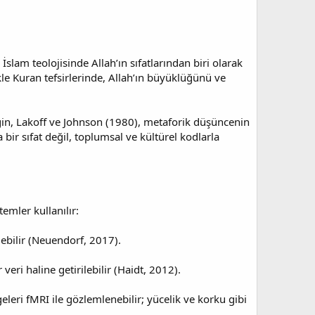
slam teolojisinde Allah’ın sıfatlarından biri olarak
ikle Kuran tefsirlerinde, Allah’ın büyüklüğünü ve
neğin, Lakoff ve Johnson (1980), metaforik düşüncenin
bir sıfat değil, toplumsal ve kültürel kodlarla
emler kullanılır:
ülebilir (Neuendorf, 2017).
 veri haline getirilebilir (Haidt, 2012).
leri fMRI ile gözlemlenebilir; yücelik ve korku gibi