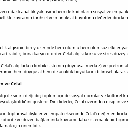
eri odaklı analitik yaklaşımı hem de kadınların sosyal ve empatik
nellikle kavramın tarihsel ve mantıksal boyutunu değerlendirirke
celik algısının birey üzerinde hem olumlu hem olumsuz etkiler yara
 artırabilir; buna karşın otoriter Celal algısı korku ve stres düzey
 Celal’i algılarken limbik sistemin (duygusal merkez) ve prefronta
kavramın hem duygusal hem de analitik boyutlarını bilimsel olarak a
um ve Celal
gı ile sınırlı değildir; toplum içinde sosyal normlar ve kültürel kod
meşrulaştırıldığını gösterir. Dini liderler, Celal üzerinden disiplin 
ların toplumsal ilişkiler ve empati ekseninde Celal’i değerlendiri
 ise otorite ve düzen bağlamında kavramı daha sistematik bir biçim
lamak için önemlidir.