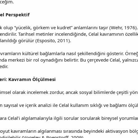
eceğim.
sel Perspektif
k olup “yücelik, görkem ve kudret” anlamlarını taşır (Wehr, 1976). İ
ilendirilir. Tarihsel metinler incelendiğinde, Celal kavramının özell
lanıldığı görülür (Esposito, 2011).
kavramların kültürel bağlamlarla nasıl şekillendiğini gösterir. Ör
a merkezi bir rol oynadığını belirtir. Bu çerçevede Celal, yalnızca 
dir.
eri: Kavramın Ölçülmesi
limsel olarak incelemek zordur, ancak sosyal bilimlerde çeşitli yönt
n sayısal ve içerik analizi ile Celal kullanım sıklığı ve bağlamı ölç
ara Celal’i algılamalarıyla ilgili sorular sorularak bireysel yorumlar
Soyut kavramların algılanması sırasında beyindeki aktivasyon bölge
endirilebilir (Vogeley & Roepstorff, 2009).