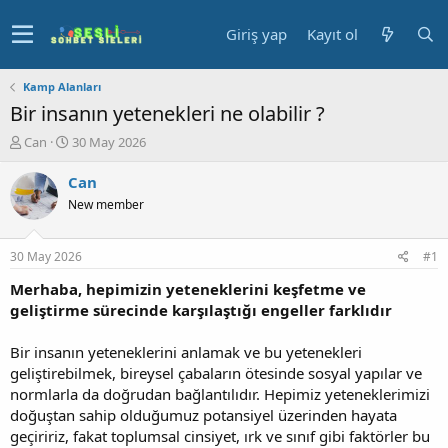
Giriş yap
Kayıt ol
Kamp Alanları
Bir insanın yetenekleri ne olabilir ?
K
B
Can
30 May 2026
o
a
n
ş
Can
u
l
New member
y
a
u
n
b
g
30 May 2026
#1
a
ı
ş
ç
Merhaba, hepimizin yeteneklerini keşfetme ve
l
t
geliştirme sürecinde karşılaştığı engeller farklıdır
a
a
t
r
Bir insanın yeteneklerini anlamak ve bu yetenekleri
a
i
geliştirebilmek, bireysel çabaların ötesinde sosyal yapılar ve
n
h
normlarla da doğrudan bağlantılıdır. Hepimiz yeteneklerimizi
i
doğuştan sahip olduğumuz potansiyel üzerinden hayata
geçiririz, fakat toplumsal cinsiyet, ırk ve sınıf gibi faktörler bu