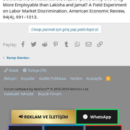
More Employable than Lakisha and Jamal? A Field Experiment
on Labor Market Discrimination. American Economic Review,
94(4), 991–1013.
Cevap yazmak için giriş yap yada kayıt ol.
Facebook
Twitter
Reddit
Pinterest
Tumblr
WhatsApp
E-posta
Link
Paylaş:
Kamp Alanları
Klasik
Türkçe (TR)
İletişim
Koşullar
Gizlilik Politikası
Yardım
Anasayfa
R
S
S
Forum software by XenForo™
© 2010-2019 XenForo Ltd.
Kalabalık Yalnızlık
Büyük Forum
🟢
📢 REKLAM VE İLETIŞIM
WhatsApp