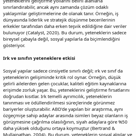
yeteneklerini geliştirme yollarını belirli alanlarla
sınırlandırabilir, ancak aynı zamanda çözüm odaklı
yaklaşımlar geliştirmelerine de olanak tanır. Örneğin, iş
dünyasında liderlik ve stratejik düşünme becerilerinin
erkekler tarafından daha erken teşvik edildiğine dair veriler
bulunuyor (Catalyst, 2020). Bu durum, yeteneklerin sadece
bireysel çabayla değil, sosyal yapılarla da biçimlendiğini
gösteriyor.
Irk ve sınıfın yeteneklere etkisi
Sosyal yapılar sadece cinsiyetle sınırlı değil; ırk ve sınıf da
yeteneklerin gelişiminde kritik rol oynar. Örneğin, düşük
gelirli ailelerden gelen çocuklar, kaliteli eğitim kaynaklarına
erişimde zorluk yaşar. Bu, yeteneklerini geliştirme fırsatlarını
doğrudan kısıtlar. Irk temelli ayrımcılık, yeteneklerin
tanınması ve ödüllendirilmesi süreçlerinde görünmez
bariyerler oluşturabilir. ABD’de yapılan bir araştırma, aynı
özgeçmişe sahip adaylar arasında isimleri beyaz olanların iş
görüşmesine çağrılma olasılığının, siyah adaylara göre %50
daha yüksek olduğunu ortaya koymuştur (Bertrand &
Mullainathan, 2004). Bu durum, yeteneklerin sosyal algılar ve