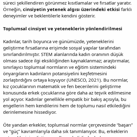
süreci şekillendiren görünmez kısıtlamalar ve fırsatlar yaratır.
Örneğin,
cinsiyetin yetenek algısı üzerindeki etkisi
farklı
deneyimler ve beklentilerle kendini gösterir.
Toplumsal cinsiyet ve yeteneklerin yönlendirilmesi
Kadınlar, tarih boyunca ve günümüzde, yeteneklerini
geliştirme fırsatlarına erişimde sosyal yapılar tarafından
sınırlandırılmıştır. STEM alanlarında kadın oranının düşük
olması sadece ilgi eksikliğinden kaynaklanmaz; araştırmalar,
sınırlayıcı toplumsal normların ve eğitim sistemindeki
önyargıların kadınların potansiyelini keşfetmesini
zorlaştırdığını ortaya koyuyor (UNESCO, 2021). Bu normlar,
kız çocuklarının matematik ve fen becerilerini geliştirme
konusunda erkek çocuklarına göre daha az teşvik edilmesine
yol açıyor. Kadınlar genellikle empatik bir bakış açısıyla, bu
engellerin hem kendilerini hem de toplumu nasıl etkilediğini
derinlemesine hissediyor.
Öte yandan erkekler, toplumsal normlar çerçevesinde “başarı”
ve “güç” kavramlarıyla daha sık tanımlanıyor. Bu, erkeklerin