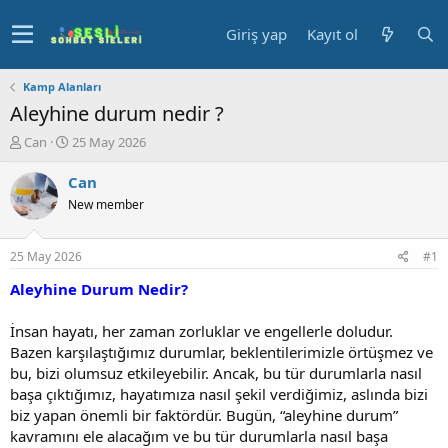
Giriş yap
Kayıt ol
Kamp Alanları
Aleyhine durum nedir ?
K
B
Can
25 May 2026
o
a
n
ş
Can
u
l
New member
y
a
u
n
b
g
25 May 2026
#1
a
ı
ş
ç
Aleyhine Durum Nedir?
l
t
a
a
İnsan hayatı, her zaman zorluklar ve engellerle doludur.
t
r
Bazen karşılaştığımız durumlar, beklentilerimizle örtüşmez ve
a
i
bu, bizi olumsuz etkileyebilir. Ancak, bu tür durumlarla nasıl
n
h
başa çıktığımız, hayatımıza nasıl şekil verdiğimiz, aslında bizi
i
biz yapan önemli bir faktördür. Bugün, “aleyhine durum”
kavramını ele alacağım ve bu tür durumlarla nasıl başa