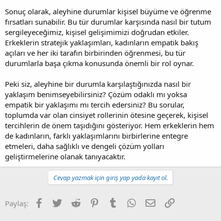
Sonuç olarak, aleyhine durumlar kişisel büyüme ve öğrenme
fırsatları sunabilir. Bu tür durumlar karşısında nasıl bir tutum
sergileyeceğimiz, kişisel gelişimimizi doğrudan etkiler.
Erkeklerin stratejik yaklaşımları, kadınların empatik bakış
açıları ve her iki tarafın birbirinden öğrenmesi, bu tür
durumlarla başa çıkma konusunda önemli bir rol oynar.
Peki siz, aleyhine bir durumla karşılaştığınızda nasıl bir
yaklaşım benimseyebilirsiniz? Çözüm odaklı mı yoksa
empatik bir yaklaşımı mı tercih edersiniz? Bu sorular,
toplumda var olan cinsiyet rollerinin ötesine geçerek, kişisel
tercihlerin de önem taşıdığını gösteriyor. Hem erkeklerin hem
de kadınların, farklı yaklaşımlarını birbirlerine entegre
etmeleri, daha sağlıklı ve dengeli çözüm yolları
geliştirmelerine olanak tanıyacaktır.
Cevap yazmak için giriş yap yada kayıt ol.
Facebook
Twitter
Reddit
Pinterest
Tumblr
WhatsApp
E-posta
Link
Paylaş: