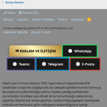
Kamp Alanları
Klasik
Türkçe (TR)
İletişim
Koşullar
Gizlilik Politikası
Yardım
Anasayfa
R
S
S
Forum software by XenForo™
© 2010-2019 XenForo Ltd.
Kalabalık Yalnızlık
Büyük Forum
🟢
📢 REKLAM VE İLETIŞIM
WhatsApp
🟣
🔵
🔴
Teams
Telegram
E-Posta
Yasal Uyarı: Forum Sitemiz; 5651 Sayılı Kanun kapsamında BTK
tarafından onaylı Yer Sağlayıcı'dır. Bu sebeple içerikleri kontrol etme ya
da araştırma yükümlülüğü yoktur. Üyeler yazdığı içeriklerden
sorumludur ve siteye üye olmak ile bu sorumluluğu kabul etmiş
sayılırlar. Sitemiz kar amacı gütmez, ücretsiz bilgi paylaşım merkezidir.
Hukuka ve mevzuata aykırı olduğunu düşündüğünüz içeriği