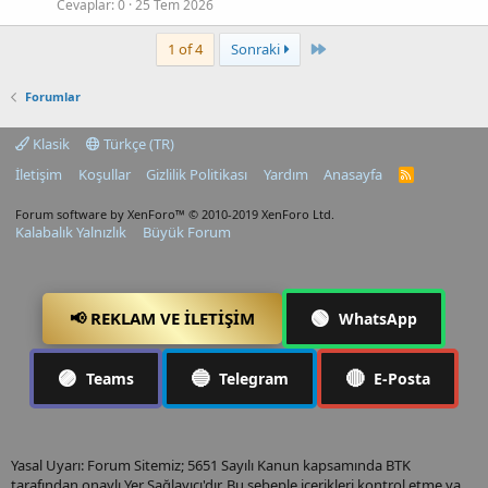
Cevaplar
0
25 Tem 2026
Last
1 of 4
Sonraki
Forumlar
Klasik
Türkçe (TR)
İletişim
Koşullar
Gizlilik Politikası
Yardım
Anasayfa
R
S
S
Forum software by XenForo™
© 2010-2019 XenForo Ltd.
Kalabalık Yalnızlık
Büyük Forum
🟢
📢 REKLAM VE İLETIŞIM
WhatsApp
🟣
🔵
🔴
Teams
Telegram
E-Posta
Yasal Uyarı: Forum Sitemiz; 5651 Sayılı Kanun kapsamında BTK
tarafından onaylı Yer Sağlayıcı'dır. Bu sebeple içerikleri kontrol etme ya