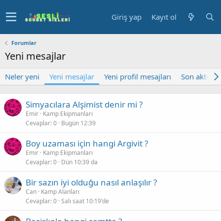
Giriş yap
Kayıt ol
Forumlar
Yeni mesajlar
Neler yeni
Yeni mesajlar
Yeni profil mesajları
Son aktivite
Simyacılara Alşimist denir mi ?
Emir
Kamp Ekipmanları
Cevaplar
0
Bugün 12:39
Boy uzaması için hangi Argivit ?
Emir
Kamp Ekipmanları
Cevaplar
0
Dün 10:39 da
Bir sazın iyi olduğu nasıl anlaşılır ?
Can
Kamp Alanları
Cevaplar
0
Salı saat 10:19'de