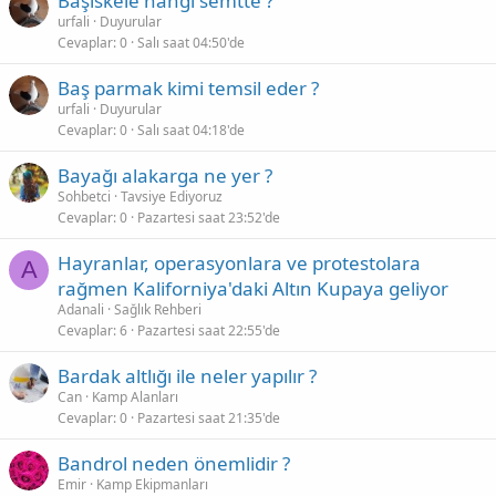
Başiskele hangi semtte ?
urfali
Duyurular
Cevaplar
0
Salı saat 04:50'de
Baş parmak kimi temsil eder ?
urfali
Duyurular
Cevaplar
0
Salı saat 04:18'de
Bayağı alakarga ne yer ?
Sohbetci
Tavsiye Ediyoruz
Cevaplar
0
Pazartesi saat 23:52'de
Hayranlar, operasyonlara ve protestolara
A
rağmen Kaliforniya'daki Altın Kupaya geliyor
Adanali
Sağlık Rehberi
Cevaplar
6
Pazartesi saat 22:55'de
Bardak altlığı ile neler yapılır ?
Can
Kamp Alanları
Cevaplar
0
Pazartesi saat 21:35'de
Bandrol neden önemlidir ?
Emir
Kamp Ekipmanları