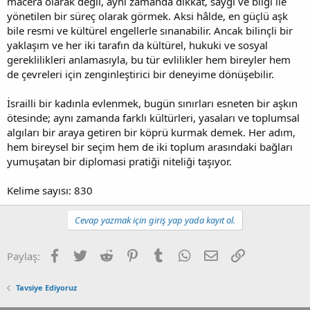
macera olarak değil, aynı zamanda dikkat, saygı ve bilgi ile
yönetilen bir süreç olarak görmek. Aksi hâlde, en güçlü aşk
bile resmi ve kültürel engellerle sınanabilir. Ancak bilinçli bir
yaklaşım ve her iki tarafın da kültürel, hukuki ve sosyal
gereklilikleri anlamasıyla, bu tür evlilikler hem bireyler hem
de çevreleri için zenginleştirici bir deneyime dönüşebilir.
İsrailli bir kadınla evlenmek, bugün sınırları esneten bir aşkın
ötesinde; aynı zamanda farklı kültürleri, yasaları ve toplumsal
algıları bir araya getiren bir köprü kurmak demek. Her adım,
hem bireysel bir seçim hem de iki toplum arasındaki bağları
yumuşatan bir diplomasi pratiği niteliği taşıyor.
Kelime sayısı: 830
Cevap yazmak için giriş yap yada kayıt ol.
Facebook
Twitter
Reddit
Pinterest
Tumblr
WhatsApp
E-posta
Link
Paylaş:
Tavsiye Ediyoruz