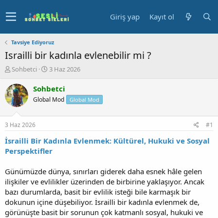
Giriş yap
Kayıt ol
Tavsiye Ediyoruz
Israilli bir kadınla evlenebilir mi ?
K
B
Sohbetci
3 Haz 2026
o
a
n
ş
Sohbetci
u
l
Global Mod
Global Mod
y
a
u
n
b
g
3 Haz 2026
#1
a
ı
ş
ç
İsrailli Bir Kadınla Evlenmek: Kültürel, Hukuki ve Sosyal
l
t
Perspektifler
a
a
t
r
Günümüzde dünya, sınırları giderek daha esnek hâle gelen
a
i
ilişkiler ve evlilikler üzerinden de birbirine yaklaşıyor. Ancak
n
h
bazı durumlarda, basit bir evlilik isteği bile karmaşık bir
i
dokunun içine düşebiliyor. İsrailli bir kadınla evlenmek de,
görünüşte basit bir sorunun çok katmanlı sosyal, hukuki ve