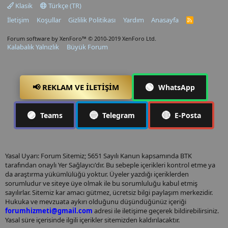
Klasik
Türkçe (TR)
İletişim
Koşullar
Gizlilik Politikası
Yardım
Anasayfa
R
S
S
Forum software by XenForo™
© 2010-2019 XenForo Ltd.
Kalabalık Yalnızlık
Büyük Forum
🟢
📢 REKLAM VE İLETIŞIM
WhatsApp
🟣
🔵
🔴
Teams
Telegram
E-Posta
Yasal Uyarı: Forum Sitemiz; 5651 Sayılı Kanun kapsamında BTK
tarafından onaylı Yer Sağlayıcı'dır. Bu sebeple içerikleri kontrol etme ya
da araştırma yükümlülüğü yoktur. Üyeler yazdığı içeriklerden
sorumludur ve siteye üye olmak ile bu sorumluluğu kabul etmiş
sayılırlar. Sitemiz kar amacı gütmez, ücretsiz bilgi paylaşım merkezidir.
Hukuka ve mevzuata aykırı olduğunu düşündüğünüz içeriği
forumhizmeti@gmail.com
adresi ile iletişime geçerek bildirebilirsiniz.
Yasal süre içerisinde ilgili içerikler sitemizden kaldırılacaktır.