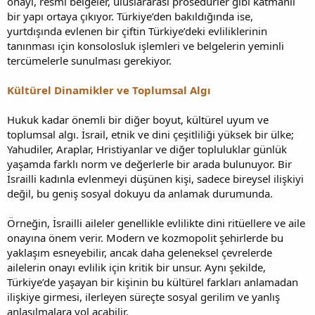
onayı, resmi belgeler, uluslararası prosedürler gibi katmanlı
bir yapı ortaya çıkıyor. Türkiye’den bakıldığında ise,
yurtdışında evlenen bir çiftin Türkiye’deki evliliklerinin
tanınması için konsolosluk işlemleri ve belgelerin yeminli
tercümelerle sunulması gerekiyor.
Kültürel Dinamikler ve Toplumsal Algı
Hukuk kadar önemli bir diğer boyut, kültürel uyum ve
toplumsal algı. İsrail, etnik ve dini çeşitliliği yüksek bir ülke;
Yahudiler, Araplar, Hristiyanlar ve diğer topluluklar günlük
yaşamda farklı norm ve değerlerle bir arada bulunuyor. Bir
İsrailli kadınla evlenmeyi düşünen kişi, sadece bireysel ilişkiyi
değil, bu geniş sosyal dokuyu da anlamak durumunda.
Örneğin, İsrailli aileler genellikle evlilikte dini ritüellere ve aile
onayına önem verir. Modern ve kozmopolit şehirlerde bu
yaklaşım esneyebilir, ancak daha geleneksel çevrelerde
ailelerin onayı evlilik için kritik bir unsur. Aynı şekilde,
Türkiye’de yaşayan bir kişinin bu kültürel farkları anlamadan
ilişkiye girmesi, ilerleyen süreçte sosyal gerilim ve yanlış
anlaşılmalara yol açabilir.