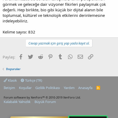
görmek ve geleceğe dair vizyoner fikirleri paylaşmak çok
değerli. Hep birlikte, bio gibi küçük bir dijital alanın bile
toplumsal, kültürel ve teknolojik etkilerini derinlemesine
irdeleyebiliriz.
Kelime sayısı: 832
Cevap yazmak için giriş yap yada kayıt ol.
Facebook
Twitter
Reddit
Pinterest
Tumblr
WhatsApp
E-posta
Link
Paylaş:
Duyurular
Klasik
Türkçe (TR)
İletişim
Koşullar
Gizlilik Politikası
Yardım
Anasayfa
R
S
S
Forum software by XenForo™
© 2010-2019 XenForo Ltd.
Kalabalık Yalnızlık
Büyük Forum