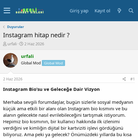
Giriş yap
Kayıt ol
Duyurular
Instagram hitap nedir ?
K
B
urfali
2 Haz 2026
o
a
n
ş
urfali
u
l
Global Mod
Global Mod
y
a
u
n
b
g
2 Haz 2026
#1
a
ı
ş
ç
Instagram Bio’su ve Geleceğe Dair Vizyon
l
t
a
a
Merhaba sevgili forumdaşlar, bugün sizlerle sosyal medyanın
t
r
küçük ama etkili bir alanı olan Instagram bio kısmını ve bu
a
i
alanın gelecekte nasıl evrilebileceğini tartışmak istiyorum.
n
h
Hepimiz bio kısmının, bir kullanıcı hakkında ilk izlenimi
i
verdiğini ve kimliğin dijital bir kartviziti işlevi gördüğünü
biliyoruz. Ama peki ya gelecek? Önümüzdeki yıllarda bu kısa