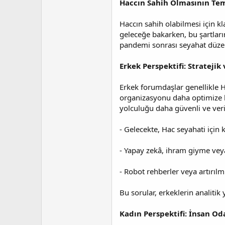
Haccın Sahih Olmasının Tem
t
r
a
i
n
h
Haccın sahih olabilmesi için klas
i
geleceğe bakarken, bu şartları
pandemi sonrası seyahat düzenl
Erkek Perspektifi: Stratejik
Erkek forumdaşlar genellikle Hac
organizasyonu daha optimize hal
yolculuğu daha güvenli ve verim
- Gelecekte, Hac seyahati için k
- Yapay zekâ, ihram giyme veya 
- Robot rehberler veya artırıl
Bu sorular, erkeklerin analitik 
Kadın Perspektifi: İnsan Od