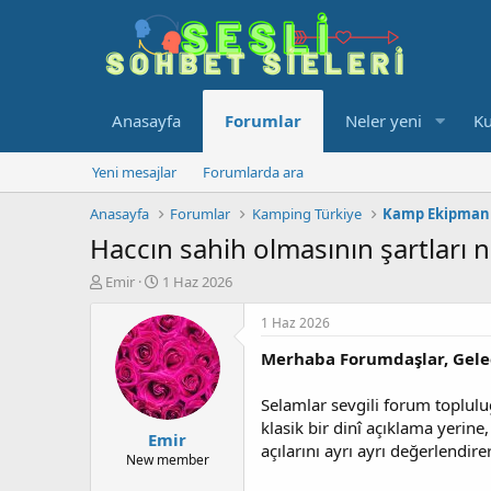
Anasayfa
Forumlar
Neler yeni
Ku
Yeni mesajlar
Forumlarda ara
Anasayfa
Forumlar
Kamping Türkiye
Kamp Ekipmanl
Haccın sahih olmasının şartları n
K
B
Emir
1 Haz 2026
o
a
n
ş
1 Haz 2026
u
l
Merhaba Forumdaşlar, Gelec
y
a
u
n
b
g
Selamlar sevgili forum topluluğ
a
ı
klasik bir dinî açıklama yerine,
Emir
ş
ç
açılarını ayrı ayrı değerlendir
l
t
New member
a
a