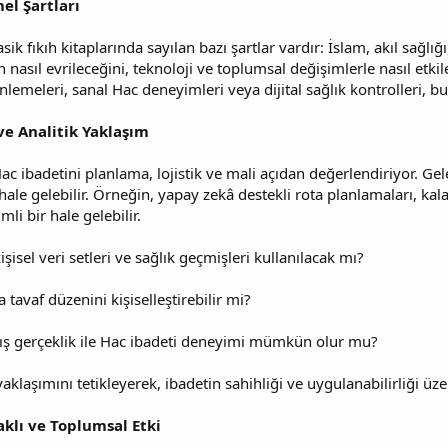
el Şartları
ik fıkıh kitaplarında sayılan bazı şartlar vardır: İslam, akıl sağlığı
n nasıl evrileceğini, teknoloji ve toplumsal değişimlerle nasıl et
emeleri, sanal Hac deneyimleri veya dijital sağlık kontrolleri, b
 ve Analitik Yaklaşım
 ibadetini planlama, lojistik ve mali açıdan değerlendiriyor. Gelece
e gelebilir. Örneğin, yapay zekâ destekli rota planlamaları, kalab
li bir hale gelebilir.
işisel veri setleri ve sağlık geçmişleri kullanılacak mı?
tavaf düzenini kişiselleştirebilir mi?
mış gerçeklik ile Hac ibadeti deneyimi mümkün olur mu?
yaklaşımını tetikleyerek, ibadetin sahihliği ve uygulanabilirliği üzer
aklı ve Toplumsal Etki