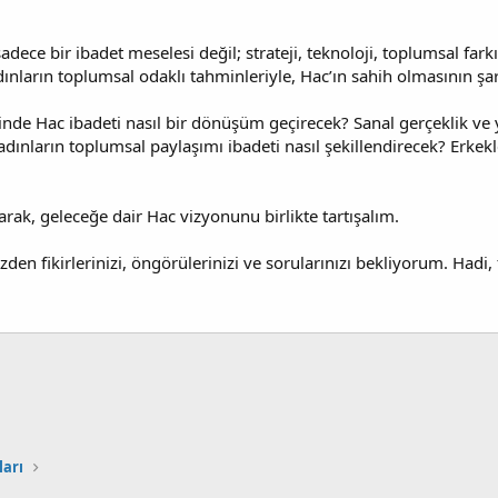
adece bir ibadet meselesi değil; strateji, teknoloji, toplumsal far
dınların toplumsal odaklı tahminleriyle, Hac’ın sahih olmasının şart
inde Hac ibadeti nasıl bir dönüşüm geçirecek? Sanal gerçeklik ve 
nların toplumsal paylaşımı ibadeti nasıl şekillendirecek? Erkeklerin
rak, geleceğe dair Hac vizyonunu birlikte tartışalım.
zden fikirlerinizi, öngörülerinizi ve sorularınızı bekliyorum. Hadi,
arı