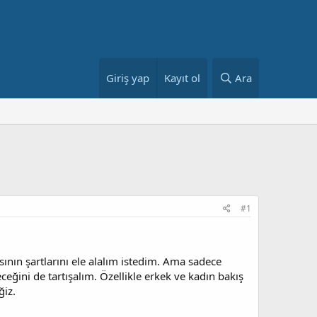
Giriş yap
Kayıt ol
Ara
#1
sının şartlarını ele alalım istedim. Ama sadece
eceğini de tartışalım. Özellikle erkek ve kadın bakış
ğiz.