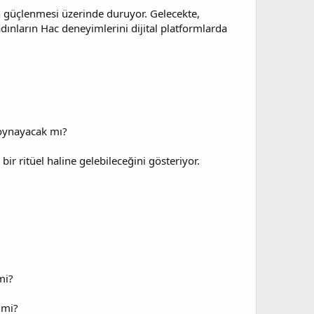
ın güçlenmesi üzerinde duruyor. Gelecekte,
adınların Hac deneyimlerini dijital platformlarda
l oynayacak mı?
ir ritüel haline gelebileceğini gösteriyor.
mi?
 mi?