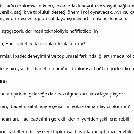
 Hac’ın toplumsal etkileri, insan odaklı boyutu ve sosyal bağlar
venlik, sağlık ve topluluk desteği önemli rol oynayacak. Ayrıca, k
linçlendirmesi ve toplumsal dayanışmayı artırması beklenebilir.
aştığı zorluklar nasıl teknolojiyle hafifletilebilir?
a, Hac ibadetini daha anlamlı kılabilir mi?
formlar, ibadet deneyimini ve toplumsal farkındalığı artırmada ro
dece bireysel bir ibadet olmadığını, toplumsal bağları güçlendiren b
ular
ı tartışırken, geleceğe dair bazı ilginç sorular ortaya çıkıyor:
ları, ibadetin sahihliğiyle çelişir mi yoksa tamamlayıcı olur mu?
ndartları, Hac ibadetinin gerekliliklerini yeniden şekillendirebilir 
 dini ibadetlerin bireysel ve toplumsal boyutlarını optimize edebilir