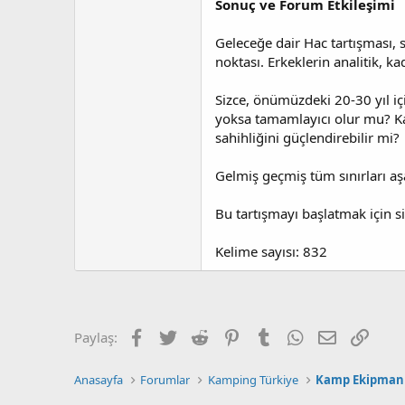
Sonuç ve Forum Etkileşimi
Geleceğe dair Hac tartışması, s
noktası. Erkeklerin analitik, ka
Sizce, önümüzdeki 20-30 yıl iç
yoksa tamamlayıcı olur mu? Kadı
sahihliğini güçlendirebilir mi?
Gelmiş geçmiş tüm sınırları aşa
Bu tartışmayı başlatmak için si
Kelime sayısı: 832
Facebook
Twitter
Reddit
Pinterest
Tumblr
WhatsApp
E-posta
Link
Paylaş:
Anasayfa
Forumlar
Kamping Türkiye
Kamp Ekipmanl