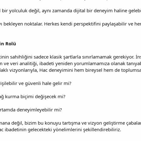
l bir yolculuk değil, aynı zamanda dijital bir deneyim haline gelebi
ı bekleyen noktalar. Herkes kendi perspektifini paylaşabilir ve h
in Rolü
in sahihliğini sadece klasik şartlarla sınırlamamak gerekiyor. İns
m ve veri analitiği, ibadeti yeniden yorumlamamıza olanak tanıyabili
aklı vizyonlarıyla, Hac deneyimini hem bireysel hem de toplumsal 
şilebilir ve güvenli hale gelir mi?
 bağ kurma biçimi değişecek mi?
l ortamda deneyimleyebilir mi?
mana değil, bizim bu konuyu tartışma ve vizyon geliştirme çabala
 ibadetinin gelecekteki yönelimlerini şekillendirebiliriz.