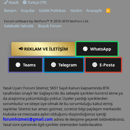
Klasik
Türkçe (TR)
İletişim
Koşullar
Gizlilik Politikası
Yardım
Anasayfa
R
S
S
Forum software by XenForo™
© 2010-2019 XenForo Ltd.
Kalabalık Yalnızlık
Büyük Forum
🟢
📢 REKLAM VE İLETIŞIM
WhatsApp
🟣
🔵
🔴
Teams
Telegram
E-Posta
Yasal Uyarı: Forum Sitemiz; 5651 Sayılı Kanun kapsamında BTK
tarafından onaylı Yer Sağlayıcı'dır. Bu sebeple içerikleri kontrol etme ya
da araştırma yükümlülüğü yoktur. Üyeler yazdığı içeriklerden
sorumludur ve siteye üye olmak ile bu sorumluluğu kabul etmiş
sayılırlar. Sitemiz kar amacı gütmez, ücretsiz bilgi paylaşım merkezidir.
Hukuka ve mevzuata aykırı olduğunu düşündüğünüz içeriği
forumhizmeti@gmail.com
adresi ile iletişime geçerek bildirebilirsiniz.
Yasal süre içerisinde ilgili içerikler sitemizden kaldırılacaktır.