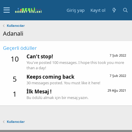
Giriş yap
Kayıt ol
Kullanıcılar
Adanali
Geçerli ödüller
Can't stop!
7 Şub 2022
10
You've posted 100 messages. I hope this took you more
than a day!
Keeps coming back
7 Şub 2022
5
30 messages posted. You must like it here!
İlk Mesaj !
29 Ağu 2021
1
Bu ödülü almak için bir mesaj yazın.
Kullanıcılar