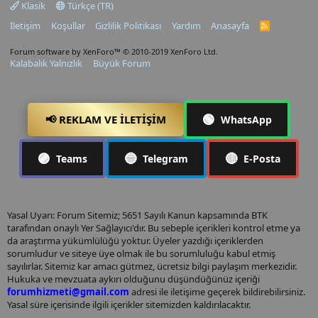
Klasik
Türkçe (TR)
İletişim
Koşullar
Gizlilik Politikası
Yardım
Anasayfa
R
S
S
Forum software by XenForo™
© 2010-2019 XenForo Ltd.
Kalabalık Yalnızlık
Büyük Forum
🟢
📢 REKLAM VE İLETIŞIM
WhatsApp
🟣
🔵
🔴
Teams
Telegram
E-Posta
Yasal Uyarı: Forum Sitemiz; 5651 Sayılı Kanun kapsamında BTK
tarafından onaylı Yer Sağlayıcı'dır. Bu sebeple içerikleri kontrol etme ya
da araştırma yükümlülüğü yoktur. Üyeler yazdığı içeriklerden
sorumludur ve siteye üye olmak ile bu sorumluluğu kabul etmiş
sayılırlar. Sitemiz kar amacı gütmez, ücretsiz bilgi paylaşım merkezidir.
Hukuka ve mevzuata aykırı olduğunu düşündüğünüz içeriği
forumhizmeti@gmail.com
adresi ile iletişime geçerek bildirebilirsiniz.
Yasal süre içerisinde ilgili içerikler sitemizden kaldırılacaktır.