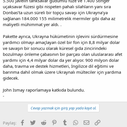
5.500 Javelin tanksavar güdümlü füze ve 1.400 Stinger
uçaksavar füzesi gibi nispeten pahalı silahların yanı sıra
Donbas’ta uzun süreli bir topçu savaşı için Ukrayna’ya
sağlanan 184.000 155 milimetrelik mermiler gibi daha az
maliyetli mühimmat yer aldı. .
Pakette ayrıca, Ukrayna hükümetinin işlevini sürdürmesine
yardımcı olmayı amaçlayan özel bir fon için 8,8 milyar dolar
ve savaşın bir sonucu olarak küresel gıda zincirindeki
bozulmayı önleme çabasının bir parçası olan uluslararası afet
yardımı için 4,4 milyar dolar da yer alıyor. 900 milyon dolar
daha, travma ve destek hizmetleri, İngilizce dil eğitimi ve
barınma dahil olmak üzere Ukraynalı mülteciler için yardıma
gidecek.
John Ismay raporlamaya katkıda bulundu.
-
Cevap yazmak için giriş yap yada kayıt ol.
Facebook
Twitter
Reddit
Pinterest
Tumblr
WhatsApp
E-posta
Link
Paylaş: