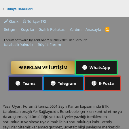
Dünya Haberleri
Klasik
Türkçe (TR)
İletişim
Koşullar
Gizlilik Politikası
Yardım
Anasayfa
R
S
S
Forum software by XenForo™
© 2010-2019 XenForo Ltd.
Kalabalık Yalnızlık
Büyük Forum
🟢
📢 REKLAM VE İLETIŞIM
WhatsApp
🟣
🔵
🔴
Teams
Telegram
E-Posta
Yasal Uyarı: Forum Sitemiz; 5651 Sayılı Kanun kapsamında BTK
tarafından onaylı Yer Sağlayıcı'dır. Bu sebeple içerikleri kontrol etme ya
da araştırma yükümlülüğü yoktur. Üyeler yazdığı içeriklerden
sorumludur ve siteye üye olmak ile bu sorumluluğu kabul etmiş
sayılırlar. Sitemiz kar amacı gütmez, ücretsiz bilgi paylaşım merkezidir.