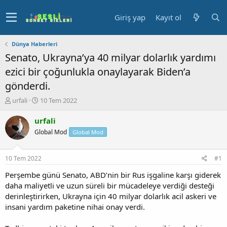
Giriş yap
Kayıt ol
Dünya Haberleri
Senato, Ukrayna’ya 40 milyar dolarlık yardımı
ezici bir çoğunlukla onaylayarak Biden’a
gönderdi.
K
B
urfali
10 Tem 2022
o
a
n
ş
urfali
u
l
Global Mod
Global Mod
y
a
u
n
b
g
10 Tem 2022
#1
a
ı
ş
ç
Perşembe günü Senato, ABD’nin bir Rus işgaline karşı giderek
l
t
daha maliyetli ve uzun süreli bir mücadeleye verdiği desteği
a
a
derinleştirirken, Ukrayna için 40 milyar dolarlık acil askeri ve
t
r
insani yardım paketine nihai onay verdi.
a
i
n
h