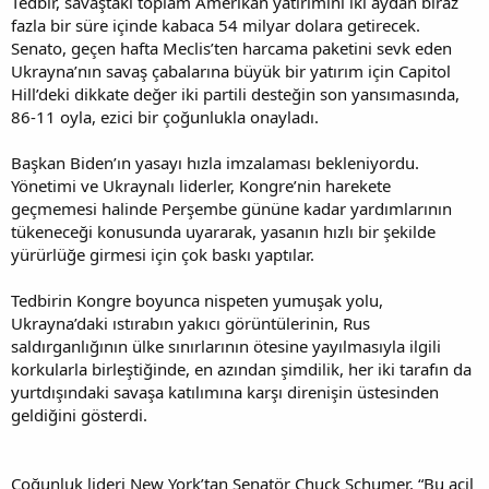
Tedbir, savaştaki toplam Amerikan yatırımını iki aydan biraz
i
fazla bir süre içinde kabaca 54 milyar dolara getirecek.
Senato, geçen hafta Meclis’ten harcama paketini sevk eden
Ukrayna’nın savaş çabalarına büyük bir yatırım için Capitol
Hill’deki dikkate değer iki partili desteğin son yansımasında,
86-11 oyla, ezici bir çoğunlukla onayladı.
Başkan Biden’ın yasayı hızla imzalaması bekleniyordu.
Yönetimi ve Ukraynalı liderler, Kongre’nin harekete
geçmemesi halinde Perşembe gününe kadar yardımlarının
tükeneceği konusunda uyararak, yasanın hızlı bir şekilde
yürürlüğe girmesi için çok baskı yaptılar.
Tedbirin Kongre boyunca nispeten yumuşak yolu,
Ukrayna’daki ıstırabın yakıcı görüntülerinin, Rus
saldırganlığının ülke sınırlarının ötesine yayılmasıyla ilgili
korkularla birleştiğinde, en azından şimdilik, her iki tarafın da
yurtdışındaki savaşa katılımına karşı direnişin üstesinden
geldiğini gösterdi.
Çoğunluk lideri New York’tan Senatör Chuck Schumer, “Bu acil