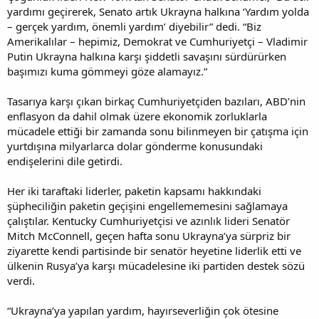
yardımı geçirerek, Senato artık Ukrayna halkına ‘Yardım yolda
– gerçek yardım, önemli yardım’ diyebilir” dedi. “Biz
Amerikalılar – hepimiz, Demokrat ve Cumhuriyetçi – Vladimir
Putin Ukrayna halkına karşı şiddetli savaşını sürdürürken
başımızı kuma gömmeyi göze alamayız.”
Tasarıya karşı çıkan birkaç Cumhuriyetçiden bazıları, ABD’nin
enflasyon da dahil olmak üzere ekonomik zorluklarla
mücadele ettiği bir zamanda sonu bilinmeyen bir çatışma için
yurtdışına milyarlarca dolar gönderme konusundaki
endişelerini dile getirdi.
Her iki taraftaki liderler, paketin kapsamı hakkındaki
şüpheciliğin paketin geçişini engellememesini sağlamaya
çalıştılar. Kentucky Cumhuriyetçisi ve azınlık lideri Senatör
Mitch McConnell, geçen hafta sonu Ukrayna’ya sürpriz bir
ziyarette kendi partisinde bir senatör heyetine liderlik etti ve
ülkenin Rusya’ya karşı mücadelesine iki partiden destek sözü
verdi.
“Ukrayna’ya yapılan yardım, hayırseverliğin çok ötesine