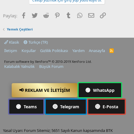
Facebook
Twitter
Reddit
Pinterest
Tumblr
WhatsApp
E-posta
Link
Paylaş:
Yemek Çeşitleri
Klasik
Türkçe (TR)
İletişim
Koşullar
Gizlilik Politikası
Yardım
Anasayfa
R
S
S
Forum software by XenForo™
© 2010-2019 XenForo Ltd.
Kalabalık Yalnızlık
Büyük Forum
🟢
📢 REKLAM VE İLETIŞIM
WhatsApp
🟣
🔵
🔴
Teams
Telegram
E-Posta
Yasal Uyarı: Forum Sitemiz; 5651 Sayılı Kanun kapsamında BTK