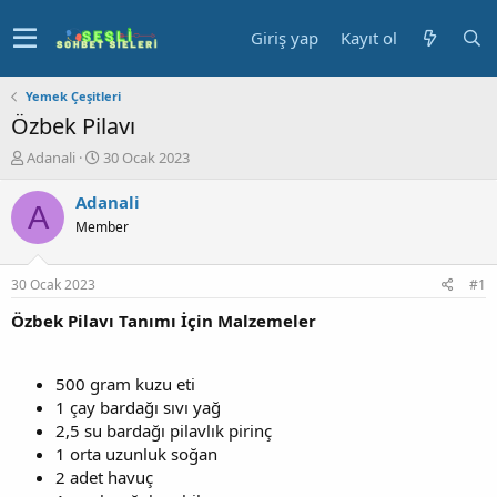
Giriş yap
Kayıt ol
Yemek Çeşitleri
Özbek Pilavı
K
B
Adanali
30 Ocak 2023
o
a
n
ş
Adanali
A
u
l
Member
y
a
u
n
b
g
30 Ocak 2023
#1
a
ı
ş
ç
Özbek Pilavı Tanımı İçin Malzemeler
l
t
a
a
t
r
500 gram kuzu eti
a
i
1 çay bardağı sıvı yağ
n
h
2,5 su bardağı pilavlık pirinç
i
1 orta uzunluk soğan
2 adet havuç