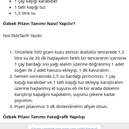
1 çay kaşığı karabiber
1 tatlı kaşığı tuz
1,5 litre su
Özbek Pilavı Tanımı Nasıl Yapılır?
Not EkleTarifi Yazdır
Öncelikle 500 gram kuzu etimizi düdüklü tencerede 1,5
litre su ile 30 dk haşlayalım farklı bir tencerenin içerisine
1 çay bardağı sıvı yağı alalım üzerine doğranmış 1 adet
soğan ile 2 adet havucu ekleyip, 1 dk kavuralım.
hemen sonrasında 2,5 su bardağı pirincimizi, 1 çay
kaşığı karabiber ve 1 tatlı kaşığı tuz ekleyip karıştıralım
üzerine haşlanmış et suyunu eti ile bir arada dökelim
karıştırıp kapağını kapatalım, suyunu çekene kadar
pişirelim.
Pişen pilavımızı 5 dk dinlendirelim afiyet olsun.
Özbek Pilavı Tanımı Fotoğraflı Yapılışı
Cevap yazmak için giriş yap yada kayıt ol.