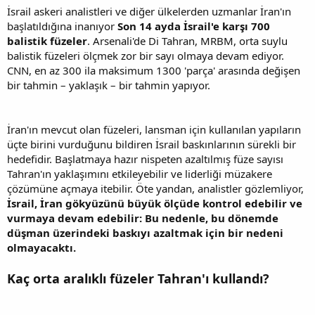
İsrail askeri analistleri ve diğer ülkelerden uzmanlar İran'ın
başlatıldığına inanıyor
Son 14 ayda İsrail'e karşı 700
balistik füzeler
. Arsenali'de Di Tahran, MRBM, orta suylu
balistik füzeleri ölçmek zor bir sayı olmaya devam ediyor.
CNN, en az 300 ila maksimum 1300 'parça' arasında değişen
bir tahmin – yaklaşık – bir tahmin yapıyor.
İran'ın mevcut olan füzeleri, lansman için kullanılan yapıların
üçte birini vurduğunu bildiren İsrail baskınlarının sürekli bir
hedefidir. Başlatmaya hazır nispeten azaltılmış füze sayısı
Tahran'ın yaklaşımını etkileyebilir ve liderliği müzakere
çözümüne açmaya itebilir. Öte yandan, analistler gözlemliyor,
İsrail, İran gökyüzünü büyük ölçüde kontrol edebilir ve
vurmaya devam edebilir: Bu nedenle, bu dönemde
düşman üzerindeki baskıyı azaltmak için bir nedeni
olmayacaktı.
Kaç orta aralıklı füzeler Tahran'ı kullandı?