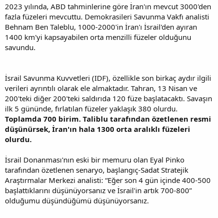
2023 yılında, ABD tahminlerine göre İran'ın mevcut 3000'den
fazla füzeleri mevcuttu. Demokrasileri Savunma Vakfı analisti
Behnam Ben Taleblu, 1000-2000'in İran'ı İsrail'den ayıran
1400 km'yi kapsayabilen orta menzilli füzeler olduğunu
savundu.
İsrail Savunma Kuvvetleri (IDF), özellikle son birkaç aydır ilgili
verileri ayrıntılı olarak ele almaktadır. Tahran, 13 Nisan ve
200'teki diğer 200'teki saldırıda 120 füze başlatacaktı. Savaşın
ilk 5 gününde, fırlatılan füzeler yaklaşık 380 olurdu.
Toplamda 700 birim. Taliblu tarafından özetlenen resmi
düşünürsek, İran'ın hala 1300 orta aralıklı füzeleri
olurdu.
İsrail Donanması'nın eski bir memuru olan Eyal Pinko
tarafından özetlenen senaryo, başlangıç-Sadat Stratejik
Araştırmalar Merkezi analisti: “Eğer son 4 gün içinde 400-500
başlattıklarını düşünüyorsanız ve İsrail'in artık 700-800”
olduğumu düşündüğümü düşünüyorsanız.