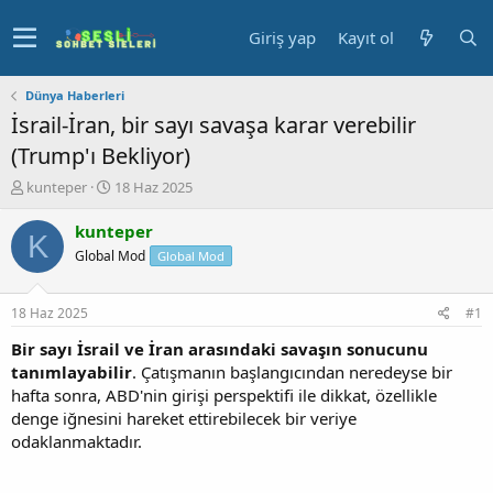
Giriş yap
Kayıt ol
Dünya Haberleri
İsrail-İran, bir sayı savaşa karar verebilir
(Trump'ı Bekliyor)
K
B
kunteper
18 Haz 2025
o
a
n
ş
kunteper
K
u
l
Global Mod
Global Mod
y
a
u
n
b
g
18 Haz 2025
#1
a
ı
ş
ç
Bir sayı İsrail ve İran arasındaki savaşın sonucunu
l
t
tanımlayabilir
. Çatışmanın başlangıcından neredeyse bir
a
a
hafta sonra, ABD'nin girişi perspektifi ile dikkat, özellikle
t
r
denge iğnesini hareket ettirebilecek bir veriye
a
i
odaklanmaktadır.
n
h
i