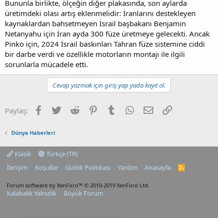
Bununla birlikte, ölçeğin diğer plakasında, son aylarda
üretimdeki olası artış eklenmelidir: İranlarını destekleyen
kaynaklardan bahsetmeyen İsrail başbakanı Benjamin
Netanyahu için İran ayda 300 füze üretmeye gelecekti. Ancak
Pinko için, 2024 İsrail baskınları Tahran füze sistemine ciddi
bir darbe verdi ve özellikle motorların montajı ile ilgili
sorunlarla mücadele etti.
Cevap yazmak için giriş yap yada kayıt ol.
Facebook
Twitter
Reddit
Pinterest
Tumblr
WhatsApp
E-posta
Link
Paylaş:
Dünya Haberleri
Klasik
Türkçe (TR)
İletişim
Koşullar
Gizlilik Politikası
Yardım
Anasayfa
R
S
S
Forum software by XenForo™
© 2010-2019 XenForo Ltd.
Kalabalık Yalnızlık
Büyük Forum