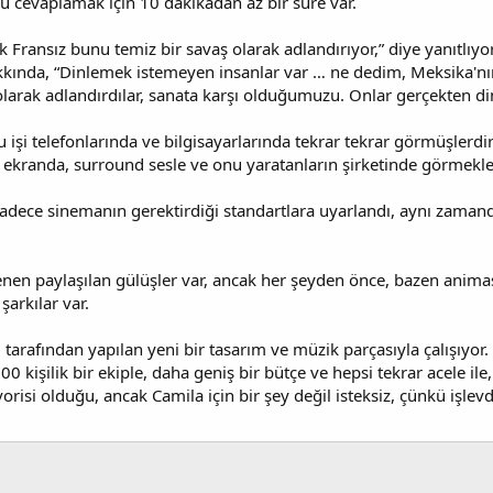
 cevaplamak için 10 dakikadan az bir süre var.
ok Fransız bunu temiz bir savaş olarak adlandırıyor,” diye yanıtlıy
kında, “Dinlemek istemeyen insanlar var … ne dedim, Meksika'nın 
 olarak adlandırdılar, sanata karşı olduğumuzu. Onlar gerçekten di
şi telefonlarında ve bilgisayarlarında tekrar tekrar görmüşlerdir.
 ekranda, surround sesle ve onu yaratanların şirketinde görmekle i
, sadece sinemanın gerektirdiği standartlara uyarlandı, aynı zaman
enen paylaşılan gülüşler var, ancak her şeyden önce, bazen anima
şarkılar var.
ni tarafından yapılan yeni bir tasarım ve müzik parçasıyla çalışıyor
500 kişilik bir ekiple, daha geniş bir bütçe ve hepsi tekrar acele il
vorisi olduğu, ancak Camila için bir şey değil isteksiz, çünkü işlevd