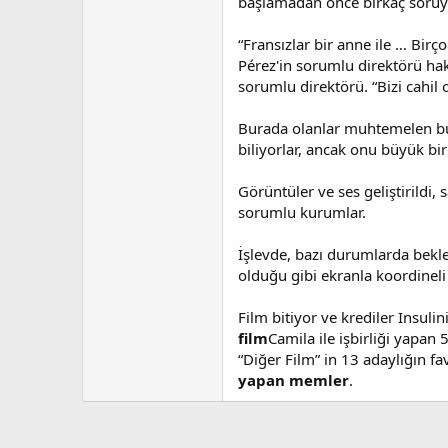
başlamadan önce birkaç soruyu
“Fransızlar bir anne ile … Birç
Pérez'in sorumlu direktörü hak
sorumlu direktörü. “Bizi cahil
Burada olanlar muhtemelen bu i
biliyorlar, ancak onu büyük bir
Görüntüler ve ses geliştirildi
sorumlu kurumlar.
İşlevde, bazı durumlarda bekl
olduğu gibi ekranla koordineli 
Film bitiyor ve krediler Insuli
film
Camila ile işbirliği yapan 
“Diğer Film” in 13 adaylığın fa
yapan memler
.