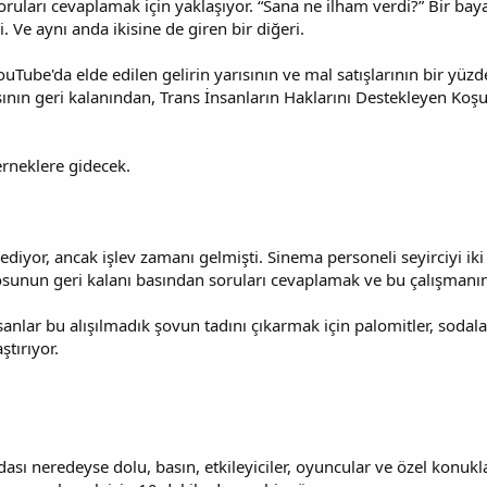
ları cevaplamak için yaklaşıyor. “Sana ne ilham verdi?” Bir bayan
. Ve aynı anda ikisine de giren bir diğeri.
YouTube'da elde edilen gelirin yarısının ve mal satışlarının bir yü
asının geri kalanından, Trans İnsanların Haklarını Destekleyen Koş
derneklere gidecek.
ediyor, ancak işlev zamanı gelmişti. Sinema personeli seyirciyi ik
nun geri kalanı basından soruları cevaplamak ve bu çalışmanın bi
nsanlar bu alışılmadık şovun tadını çıkarmak için palomitler, sodala
ştırıyor.
sı neredeyse dolu, basın, etkileyiciler, oyuncular ve özel konukla