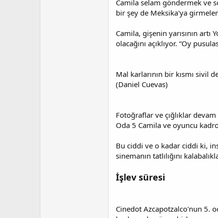
Camila selam göndermek ve soru
t
r
a
i
bir şey de Meksika'ya girmeleri
n
h
i
Camila, gişenin yarısının artı 
olacağını açıklıyor. “Oy pusul
Mal karlarının bir kısmı sivil 
(Daniel Cuevas)
Fotoğraflar ve çığlıklar devam 
Oda 5 Camila ve oyuncu kadrosu
Bu ciddi ve o kadar ciddi ki, i
sinemanın tatlılığını kalabalıkla
İşlev süresi
Cinedot Azcapotzalco'nun 5. oda