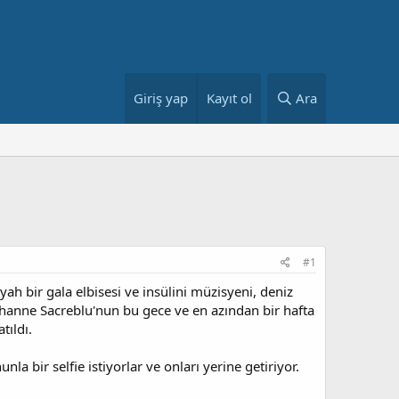
Giriş yap
Kayıt ol
Ara
#1
ah bir gala elbisesi ve insülini müzisyeni, deniz
, Johanne Sacreblu'nun bu gece ve en azından bir hafta
tıldı.
nla bir selfie istiyorlar ve onları yerine getiriyor.