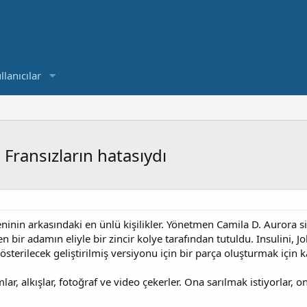
llanıcılar
e Fransızların hatasıydı
inin arkasındaki en ünlü kişilikler. Yönetmen Camila D. Aurora siy
den bir adamın eliyle bir zincir kolye tarafından tutuldu. Insulini
erilecek geliştirilmiş versiyonu için bir parça oluşturmak için ka
r, alkışlar, fotoğraf ve video çekerler. Ona sarılmak istiyorlar, onu