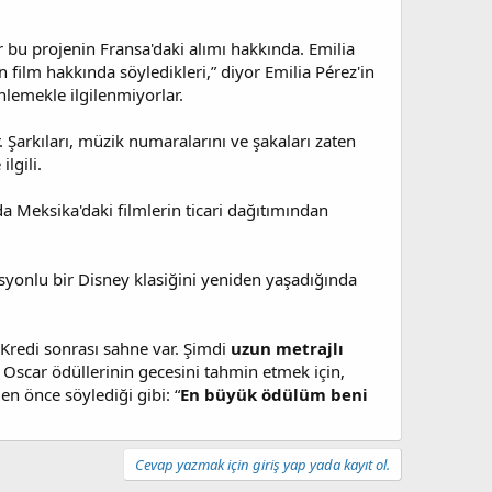
or bu projenin Fransa'daki alımı hakkında. Emilia
film hakkında söyledikleri,” diyor Emilia Pérez'in
nlemekle ilgilenmiyorlar.
 Şarkıları, müzik numaralarını ve şakaları zaten
lgili.
da Meksika'daki filmlerin ticari dağıtımından
syonlu bir Disney klasiğini yeniden yaşadığında
. Kredi sonrası sahne var. Şimdi
uzun metrajlı
e, Oscar ödüllerinin gecesini tahmin etmek için,
en önce söylediği gibi: “
En büyük ödülüm beni
Cevap yazmak için giriş yap yada kayıt ol.